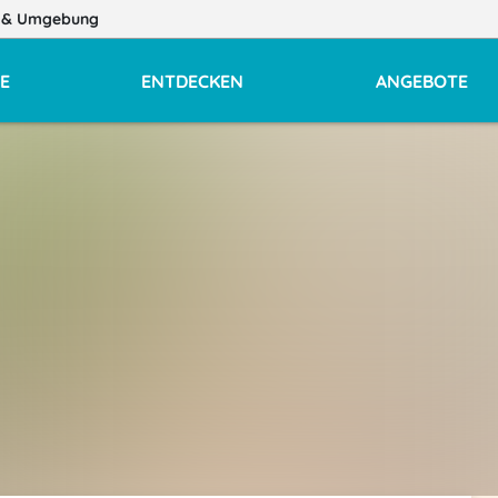
z
& Umgebung
E
ENTDECKEN
ANGEBOTE