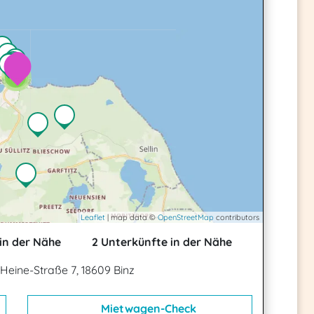
2
2
Leaflet
| map data ©
OpenStreetMap
contributors
in der Nähe
2 Unterkünfte in der Nähe
-Heine-Straße 7, 18609 Binz
Mietwagen-Check