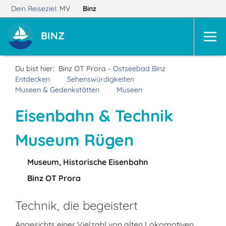
Dein Reiseziel:
MV
Binz
BINZ
Du bist hier:
Binz OT Prora -
Ostseebad Binz
Entdecken
Sehenswürdigkeiten
Museen & Gedenkstätten
Museen
Eisenbahn & Technik
Museum Rügen
Museum, Historische Eisenbahn
Binz OT Prora
Technik, die begeistert
Angesichts einer Vielzahl von alten Lokomotiven,