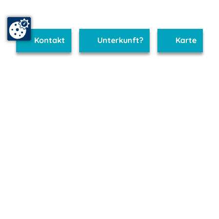
Kontakt
Unterkunft?
Karte
www.binz.m-vp.de ist Teil von
mvp.de - Urlaub & Freizeit
© 2026
MANET Marketing GmbH
Newsletter