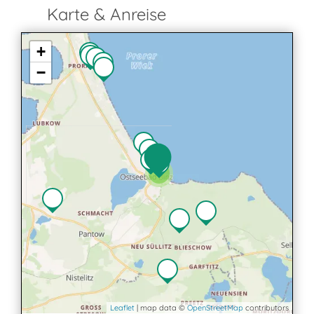
Karte & Anreise
+
−
2
Leaflet
| map data ©
OpenStreetMap
contributors