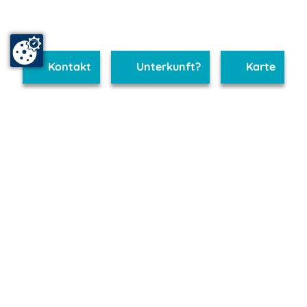
Kontakt
Unterkunft?
Karte
www.binz.m-vp.de ist Teil von
mvp.de - Urlaub & Freizeit
© 2026
MANET Marketing GmbH