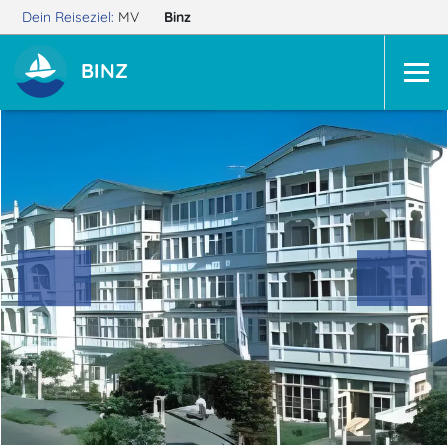
Dein Reiseziel:
MV
Binz
BINZ