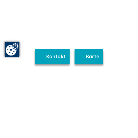
Kontakt
Karte
www.binz.m-vp.de ist Teil von
mvp.de - Urlaub & Freizeit