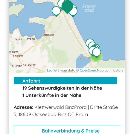
2
2
Leaflet
| map data ©
OpenStreetMap
contributors
Anfahrt
19 Sehenswürdigkeiten in der Nähe
1 Unterkünfte in der Nähe
Adresse:
Klettwerwald BinzProra
|
Dritte Straße
5, 18609 Ostseebad Binz OT Prora
Bahnverbindung & Preise