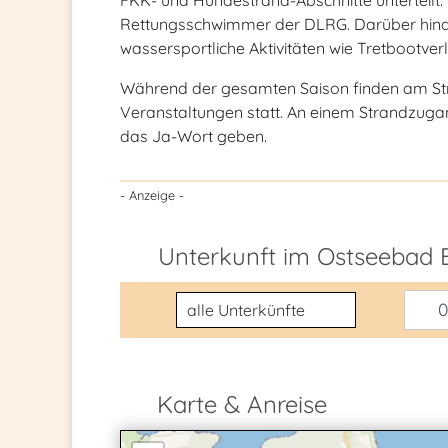
FKK- und Hundestrand-Abschnitte unterteilt.
Rettungsschwimmer der DLRG. Darüber hina
wassersportliche Aktivitäten wie Tretbootve
Während der gesamten Saison finden am Stran
Veranstaltungen statt. An einem Strandzuga
das Ja-Wort geben.
- Anzeige -
Unterkunft im Ostseebad 
Unterkunftsart
0
Karte & Anreise