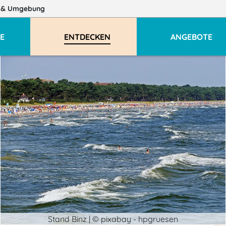
z
& Umgebung
E
ENTDECKEN
ANGEBOTE
Stand Binz | © pixabay - hpgruesen