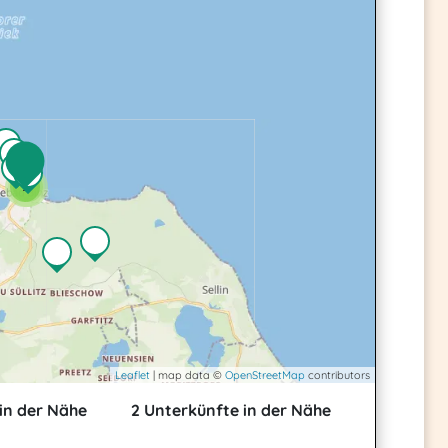
2
2
Leaflet
| map data ©
OpenStreetMap
contributors
in der Nähe
2 Unterkünfte in der Nähe