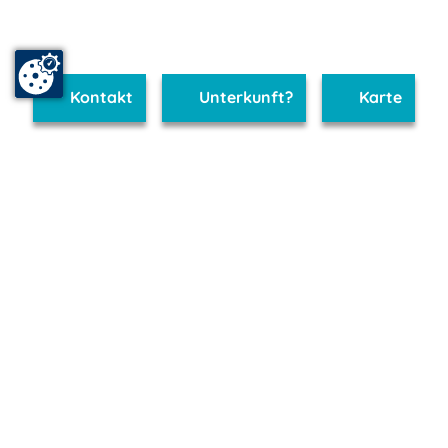
Kontakt
Unterkunft?
Karte
www.binz.m-vp.de ist Teil von
mvp.de - Urlaub & Freizeit
© 2026
MANET Marketing GmbH