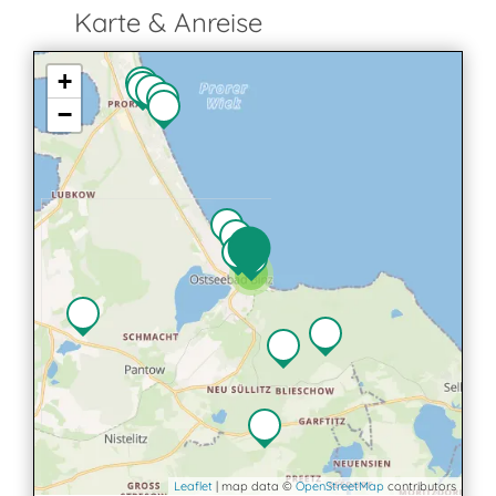
Karte & Anreise
+
−
2
Leaflet
| map data ©
OpenStreetMap
contributors