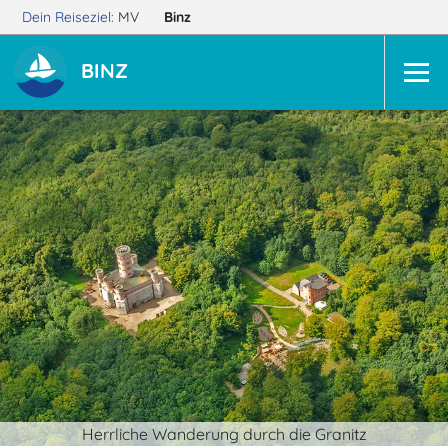
Dein Reiseziel:
MV
Binz
BINZ
Herrliche Wanderung durch die Granitz