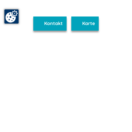
Kontakt
Karte
www.binz.m-vp.de ist Teil von
mvp.de - Urlaub & Freizeit
© 2026
MANET Marketing GmbH
Newsletter