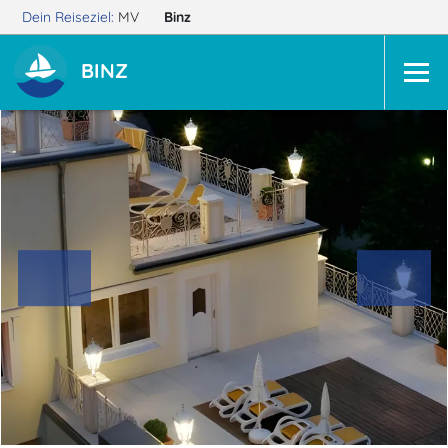
Dein Reiseziel:
MV
Binz
BINZ